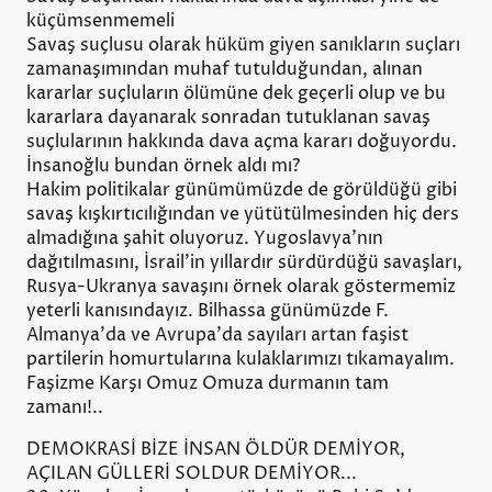
küçümsenmemeli
Savaş suçlusu olarak hüküm giyen sanıkların suçları
zamanaşımından muhaf tutulduğundan, alınan
kararlar suçluların ölümüne dek geçerli olup ve bu
kararlara dayanarak sonradan tutuklanan savaş
suçlularının hakkında dava açma kararı doğuyordu.
İnsanoğlu bundan örnek aldı mı?
Hakim politikalar günümümüzde de görüldüğü gibi
savaş kışkırtıcılığından ve yütütülmesinden hiç ders
almadığına şahit oluyoruz. Yugoslavya'nın
dağıtılmasını, İsrail'in yıllardır sürdürdüğü savaşları,
Rusya-Ukranya savaşını örnek olarak göstermemiz
yeterli kanısındayız. Bilhassa günümüzde F.
Almanya'da ve Avrupa'da sayıları artan faşist
partilerin homurtularına kulaklarımızı tıkamayalım.
Faşizme Karşı Omuz Omuza durmanın tam
zamanı!..
DEMOKRASİ BİZE İNSAN ÖLDÜR DEMİYOR,
AÇILAN GÜLLERİ SOLDUR DEMİYOR...