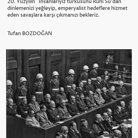
20. Yüzyılın İnsanlarıyız türküsünü Ruhi Su'dan
dinlemenizi yeğleyip, emperyalist hedeflere hizmet
eden savaşlara karşı çıkmanızı bekleriz.
Tufan BOZDOĞAN