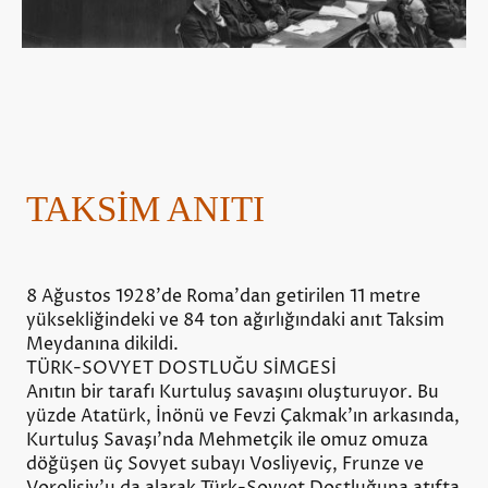
TAKSİM ANITI
8 Ağustos 1928'de Roma'dan getirilen 11 metre
yüksekliğindeki ve 84 ton ağırlığındaki anıt Taksim
Meydanına dikildi.
TÜRK-SOVYET DOSTLUĞU SİMGESİ
Anıtın bir tarafı Kurtuluş savaşını oluşturuyor. Bu
yüzde Atatürk, İnönü ve Fevzi Çakmak'ın arkasında,
Kurtuluş Savaşı'nda Mehmetçik ile omuz omuza
döğüşen üç Sovyet subayı Vosliyeviç, Frunze ve
Vorolişiv'u da alarak Türk-Sovyet Dostluğuna atıfta