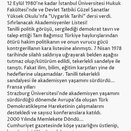
12 Eylül 1980'ne kadar İstanbul Üniversitesi Hukuk
Fakültesi'nde ve Devlet Tatbiki Güzel Sanatlar
Yüksek Okulu'nfa "Uygarlık Tarihi" dersi verdi.
Sıfırlanacak Akademisyenler Listesi!
Tanilli politik görüşü, sergilediği demokrat tavrı ve
talep ettiği Tam Bağımsız Türkiye haykırışlarından
ötürü hakim politikanın ve onun vurucu gücü
kontrgerillanın kara listesine alınmıştı. 7 Nisan 1978
tarihinde silahlı saldırıya uğrayarak belden aşağısı
tutmaz olup/kütürüm edildi, tekerlekli sandelye ile
tanıştı. Fakat ilim, bilim, eğitim karşıtları yine de
hedeflerine ulaşamadılar. Tanilli tekerlekli
sandalyesi ile akademisyen yaşamını sürdürdü...
Fransa yılları
Strazburg Üniversitesi'nde akademisyen yaşamını
sürdürdüğü dönemde Avrupa'da oluşan Türk
Demokratikleşme Hareketinin çalışmalarını
destekledi ve sayısız konferanslara katıldı.
2000 Yılında Memlekete Döndü...
Cumhuriyet gazetesinde köşe yazarlığını üstlenip,