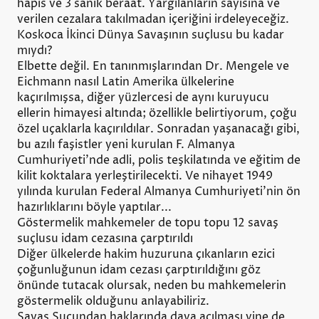
hapis ve 3 sanık beraat. Yargılanların sayısına ve
verilen cezalara takılmadan içeriğini irdeleyeceğiz.
Koskoca İkinci Dünya Savaşının suçlusu bu kadar
mıydı?
Elbette değil. En tanınmışlarından Dr. Mengele ve
Eichmann nasıl Latin Amerika ülkelerine
kaçırılmışsa, diğer yüzlercesi de aynı kuruyucu
ellerin himayesi altında; özellikle belirtiyorum, çoğu
özel uçaklarla kaçırıldılar. Sonradan yaşanacağı gibi,
bu azılı faşistler yeni kurulan F. Almanya
Cumhuriyeti'nde adli, polis teşkilatında ve eğitim de
kilit koktalara yerleştirilecekti. Ve nihayet 1949
yılında kurulan Federal Almanya Cumhuriyeti'nin ön
hazırlıklarını böyle yaptılar...
Göstermelik mahkemeler de topu topu 12 savaş
suçlusu idam cezasına çarptırıldı
Diğer ülkelerde hakim huzuruna çıkanların ezici
çoğunluğunun idam cezası çarptırıldığını göz
önünde tutacak olursak, neden bu mahkemelerin
göstermelik olduğunu anlayabiliriz.
Savaş Suçundan haklarında dava açılması yine de